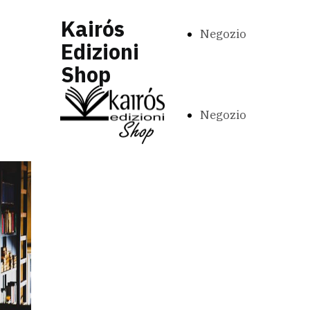
Kairós
Negozio
Edizioni
Shop
Negozio
Testa al Sud e
Cuore in Europa
Esplora il catalogo completo
Kairós, acquista comodamente
online e ricevi i tuoi prodotti